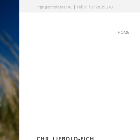
ingo@scholderer.eu | Tel: 0170 / 28 35 243
HOME
CHR. LIEBOLD-EICH