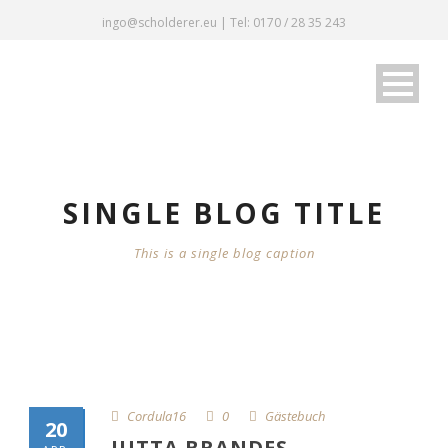
ingo@scholderer.eu | Tel: 0170 / 28 35 243
SINGLE BLOG TITLE
This is a single blog caption
Cordula16
0
Gästebuch
20
JUTTA BRANDES