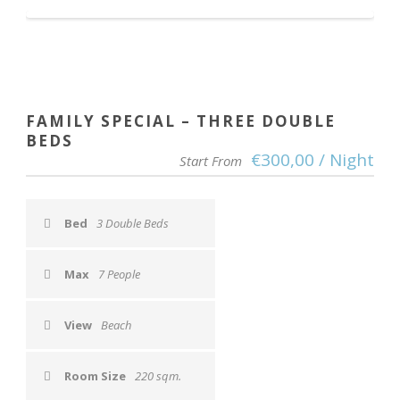
FAMILY SPECIAL – THREE DOUBLE
BEDS
€300,00 / Night
Start From
Bed
3 Double Beds
Max
7 People
View
Beach
Room Size
220 sqm.