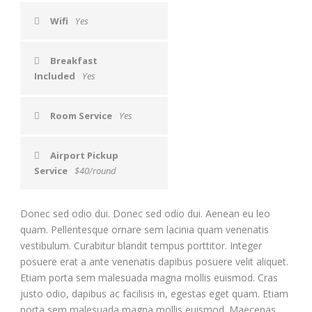
Wifi
Yes
Breakfast
Included
Yes
Room Service
Yes
Airport Pickup
Service
$40/round
Donec sed odio dui. Donec sed odio dui. Aenean eu leo
quam. Pellentesque ornare sem lacinia quam venenatis
vestibulum. Curabitur blandit tempus porttitor. Integer
posuere erat a ante venenatis dapibus posuere velit aliquet.
Etiam porta sem malesuada magna mollis euismod. Cras
justo odio, dapibus ac facilisis in, egestas eget quam. Etiam
porta sem malesuada magna mollis euismod. Maecenas