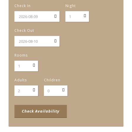
Check In
Night
Check Out
Rooms
Adults
Children