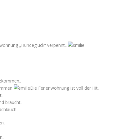
nwohnung „Hundeglück“ verpennt..
gekommen..
enommen
Die Ferienwohnung ist voll der Hit,
..
d braucht..
Schlauch
en,
n..