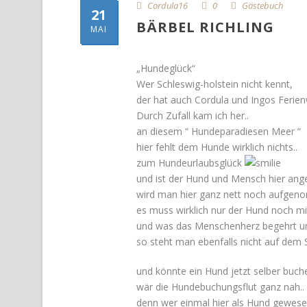
Cordula16
0
Gästebuch
21
BÄRBEL RICHLING
MAI
„Hundeglück“
Wer Schleswig-holstein nicht kennt,
der hat auch Cordula und Ingos Ferie
Durch Zufall kam ich her..
an diesem “ Hundeparadiesen Meer “
hier fehlt dem Hunde wirklich nichts..
zum Hundeurlaubsglück
und ist der Hund und Mensch hier an
wird man hier ganz nett noch aufg
es muss wirklich nur der Hund noch mit
und was das Menschenherz begehrt un
so steht man ebenfalls nicht auf dem 
und könnte ein Hund jetzt selber buch
wär die Hundebuchungsflut ganz nah..
denn wer einmal hier als Hund gewese