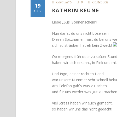
Cordula16
0
Gästebuch
19
KATHRIN KEUNE
AUG.
Liebe „Susi Sonnenschein“!
Nun darfst du uns nicht böse sein;
Diesen Spitznamen hast du bei uns we
sich zu sträuben hat eh kein Zweck!
Ob morgens früh oder zu später Stund
haben wir dich erkannt, in Pink und mi
Und Ingo, deiner rechten Hand,
war unsere Nummer sehr schnell bek
Am Telefon gab`s was zu lachen,
und für uns wieder was gut zu machen
Viel Stress haben wir euch gemacht,
so haben wir uns das nicht gedacht!