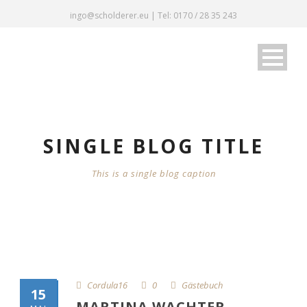
ingo@scholderer.eu | Tel: 0170 / 28 35 243
SINGLE BLOG TITLE
This is a single blog caption
Cordula16
0
Gästebuch
15
MARTINA WACHTER