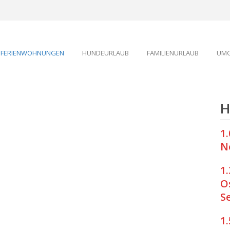
FERIENWOHNUNGEN
HUNDEURLAUB
FAMILIENURLAUB
UMG
H
1
No
1
O
S
1