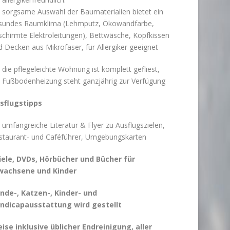
e sorgsame Auswahl der Baumaterialien bietet ein
sundes Raumklima (Lehmputz, Ökowandfarbe,
schirmte Elektroleitungen), Bettwäsche, Kopfkissen
d Decken aus Mikrofaser, für Allergiker geeignet
die pflegeleichte Wohnung ist komplett gefliest,
e Fußbodenheizung steht ganzjährig zur Verfügung
sflugstipps
umfangreiche Literatur & Flyer zu Ausflugszielen,
staurant- und Caféführer, Umgebungskarten
iele, DVDs, Hörbücher und Bücher für
wachsene und Kinder
nde-, Katzen-, Kinder- und
ndicapausstattung wird gestellt
eise inklusive üblicher Endreinigung, aller