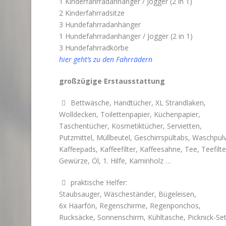
1 Kinderfahrradanhänger / Jogger (2 in 1)
2 Kinderfahrradsitze
3 Hundefahrradanhänger
1 Hundefahrradanhänger / Jogger (2 in 1)
3 Hundefahrradkörbe
hier geht’s zu den Fahrrädern
großzügige Erstausstattung
Bettwäsche, Handtücher, XL Strandlaken,

Wolldecken, Toilettenpapier, Küchenpapier,
Taschentücher, Kosmetiktücher, Servietten,
Putzmittel, Müllbeutel, Geschirrspültabs, Waschpulv
Kaffeepads, Kaffeefilter, Kaffeesahne, Tee, Teefilte
Gewürze, Öl, 1. Hilfe, Kaminholz …
praktische Helfer:

Staubsauger, Wäscheständer, Bügeleisen,
6x Haarfön, Regenschirme, Regenponchos,
Rucksäcke, Sonnenschirm, Kühltasche, Picknick-Se