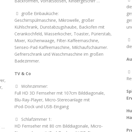
Backformen, Vorratsdosen, Kindergeschirr …

di
große Einbauküche:
ge

Geschirrspülmaschine, Mikrowelle, großer
ge
Kühlschrank, Dunstabzugshaube, Backofen mit
un
Cerankochfeld, Wasserkocher, Toaster, Pürierstab,
Mixer, Küchenwaage, Filter-Kaffeemaschine,

di
Senseo-Pad-Kaffeemaschine, Milchaufschäumer.
Gefrierschrank und Waschmaschine im großen
Au
Badezimmer.

TV & Co
Re
er,
Wohnzimmer:
r,

Sp
Full HD 3D Fernseher mit 107cm Bilddiagonale,
Er
Blu-Ray-Player, Micro-Stereoanlage mit
iPod-Dock und USB-Eingang
Hu
Ha
Schlafzimmer 1:

HD Fernseher mit 80 cm Bilddiagonale, Micro-
t …
Pr