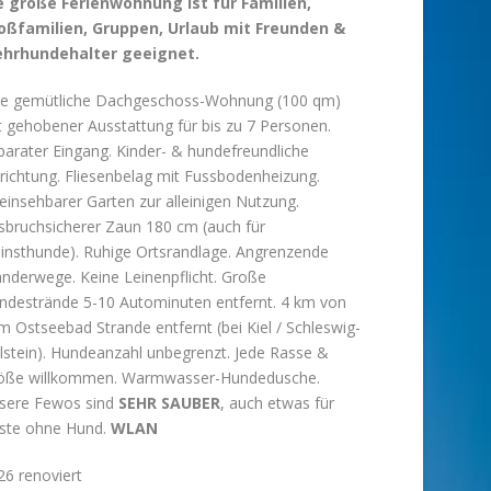
e große Ferienwohnung ist für Familien,
oßfamilien, Gruppen, Urlaub mit Freunden &
hrhundehalter geeignet.
ne gemütliche Dachgeschoss-Wohnung (100 qm)
t gehobener Ausstattung für bis zu 7 Personen.
parater Eingang. Kinder- & hundefreundliche
nrichtung. Fliesenbelag mit Fussbodenheizung.
einsehbarer Garten zur alleinigen Nutzung.
sbruchsicherer Zaun 180 cm (auch für
einsthunde). Ruhige Ortsrandlage. Angrenzende
nderwege. Keine Leinenpflicht. Große
ndestrände 5-10 Autominuten entfernt. 4 km von
m Ostseebad Strande entfernt (bei Kiel / Schleswig-
lstein). Hundeanzahl unbegrenzt. Jede Rasse &
öße willkommen. Warmwasser-Hundedusche.
sere Fewos sind
SEHR SAUBER
, auch etwas für
ste ohne Hund.
WLAN
26 renoviert