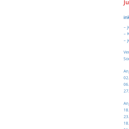
Ju
in
– 
– 
– 
Ve
So
An
02
06
27
An
18
23
18