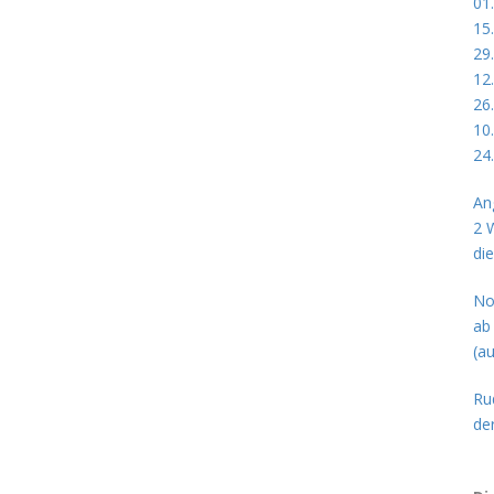
01
15
29
12
26
10
24
An
2 
di
No
ab
(a
Ru
de