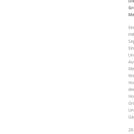
Di
Gr
Me
Ei
mi
Se
Ei
Un
Au
Kl
Wa
Hu
de
Ho
Gr
Un
Gä
20