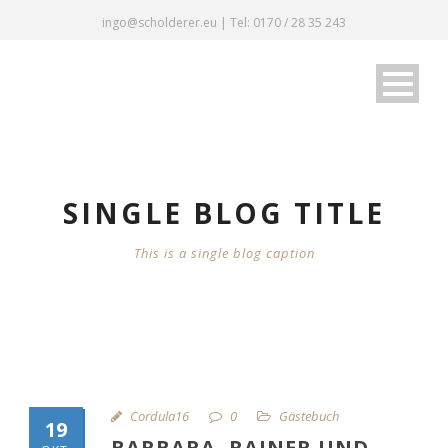
ingo@scholderer.eu | Tel: 0170 / 28 35 243
SINGLE BLOG TITLE
This is a single blog caption
Cordula16
0
Gästebuch
19
BARBARA, RAINER UND