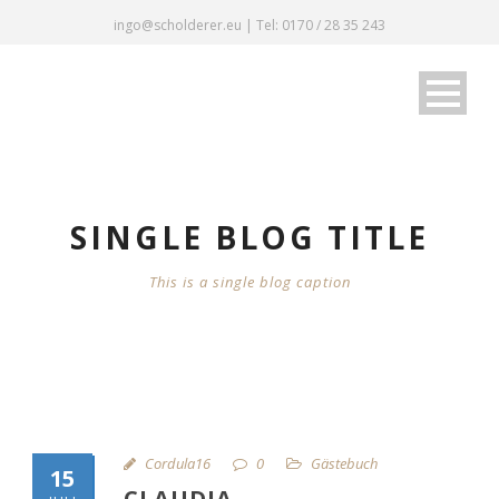
ingo@scholderer.eu | Tel: 0170 / 28 35 243
SINGLE BLOG TITLE
This is a single blog caption
Cordula16
0
Gästebuch
15
CLAUDIA